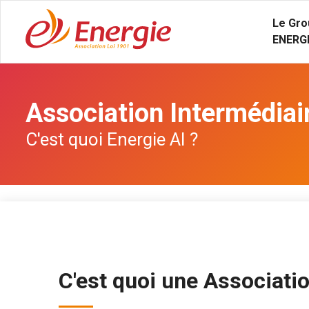
Le Gro
ENERG
Association Intermédiair
C'est quoi Energie AI ?
C'est quoi une Associatio