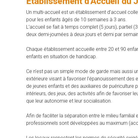
Etablissement d'Accueil du 
Un multi-accueil est un établissement d’accueil coll
pour les enfants âgés de 10 semaines à 3 ans.
L’accueil se fait à temps complet (5 jours), partiel 
deux demi-journées à deux jours et demi par semai
Chaque établissement accueille entre 20 et 90 enfan
enfants en situation de handicap.
Ce n’est pas un simple mode de garde mais aussi un 
extérieure visant à favoriser l’épanouissement des e
de jeunes enfants et des auxiliaires de puéricultu
intérieurs, des jeux, des activités afin de favoriser 
que leur autonomie et leur socialisation.
Afin de faciliter la séparation entre le milieu familial 
professionnels sont développées au maximum (accuei
Les locaux respectent les normes de sécurité exigé