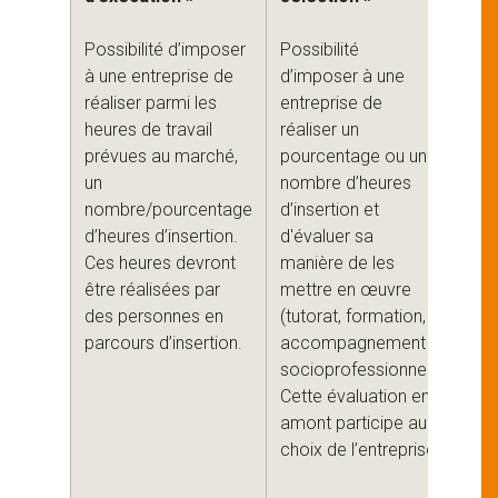
l’o
Possibilité d’imposer
Possibilité
ma
à une entreprise de
d’imposer à une
réaliser parmi les
entreprise de
Poss
heures de travail
réaliser un
d’a
prévues au marché,
pourcentage ou un
une
un
nombre d’heures
pre
nombre/pourcentage
d’insertion et
d’in
d’heures d’insertion.
d'évaluer sa
et 
Ces heures devront
manière de les
cho
être réalisées par
mettre en œuvre
acti
des personnes en
(tutorat, formation,
sup
parcours d’insertion.
accompagnement
ent
socioprofessionnel).
des
Cette évaluation en
esp
amont participe au
vert
choix de l’entreprise.
net
etc