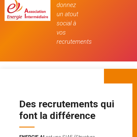
donnez
un atout
social à
vos
recrutements
Des recrutements qui
font la différence