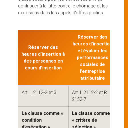
contribuer à la lutte contre le chômage et les
exclusions dans les appels d’offres publics.
Réserver des
heures d’insertion
Réserver des
Ac
et évaluer les
heures d’insertion à
performances
des personnes en
pre
sociales de
cours d’insertion
d’i
l’entreprise
attributaire
Art. L.2112-2 et 3
Art. L.2112-2 et R.
Art
2152-7
La clause comme «
La clause comme
La 
condition
« critère de
fai
d’exécution »
sélection »
l’i