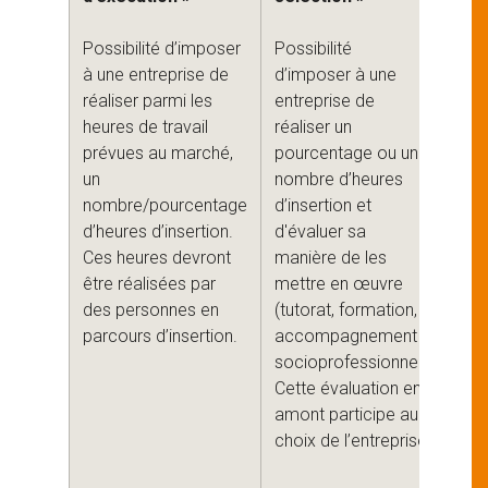
l’o
Possibilité d’imposer
Possibilité
ma
à une entreprise de
d’imposer à une
réaliser parmi les
entreprise de
Poss
heures de travail
réaliser un
d’a
prévues au marché,
pourcentage ou un
une
un
nombre d’heures
pre
nombre/pourcentage
d’insertion et
d’in
d’heures d’insertion.
d'évaluer sa
et 
Ces heures devront
manière de les
cho
être réalisées par
mettre en œuvre
acti
des personnes en
(tutorat, formation,
sup
parcours d’insertion.
accompagnement
ent
socioprofessionnel).
des
Cette évaluation en
esp
amont participe au
vert
choix de l’entreprise.
net
etc