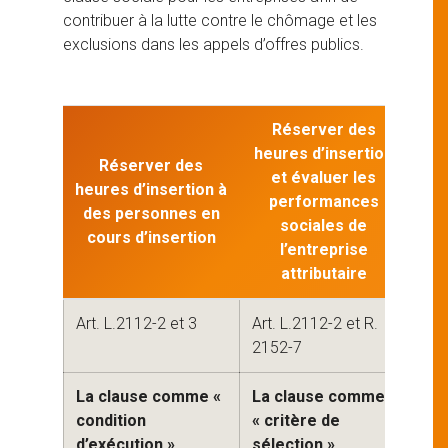
contribuer à la lutte contre le chômage et les
exclusions dans les appels d’offres publics.
Réserver des
heures d’insertion
Réserver des
Ac
et évaluer les
heures d’insertion à
performances
des personnes en
pre
sociales de
cours d’insertion
d’i
l’entreprise
attributaire
Art. L.2112-2 et 3
Art. L.2112-2 et R.
Art
2152-7
La clause comme «
La clause comme
La 
condition
« critère de
fai
d’exécution »
sélection »
l’i