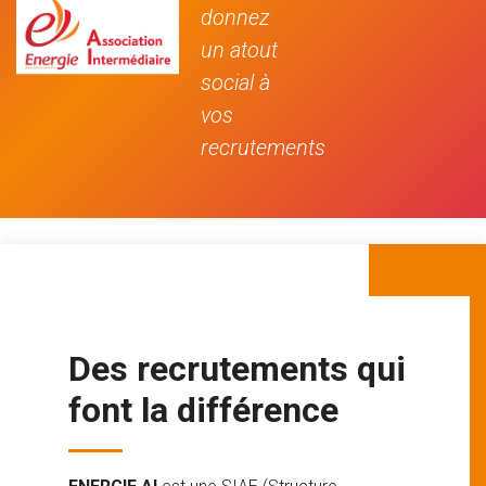
donnez
un atout
social à
vos
recrutements
Des recrutements qui
font la différence